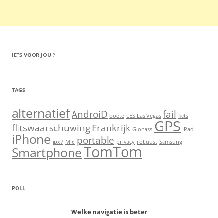
IETS VOOR JOU ?
TAGS
alternatief
AndroiD
fail
boete
CES Las Vegas
fiets
GPS
flitswaarschuwing
Frankrijk
Glonass
iPad
iPhone
portable
ipx7
Mio
privacy
robuust
Samsung
TomTom
Smartphone
POLL
Welke navigatie is beter